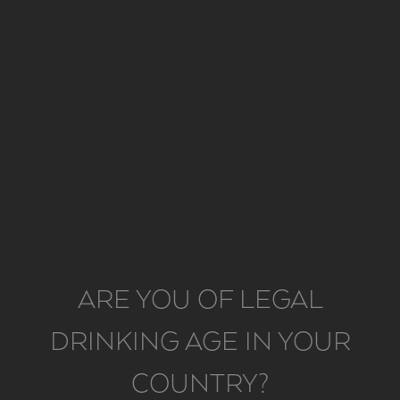
ARE YOU OF LEGAL
“It is not easy to find the opportunity
DRINKING AGE IN YOUR
to build inside such a
beautiful and intact landscape. And it is
COUNTRY?