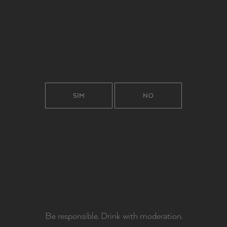
No more products.
SIM
NO
MILY
adve
Be responsible. Drink with moderation.