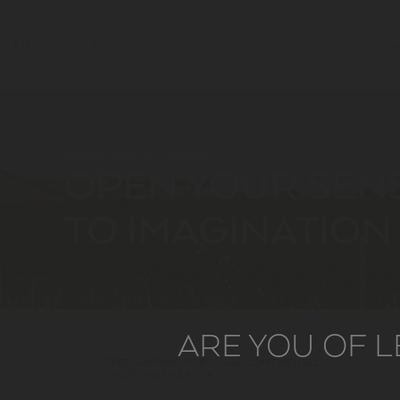
EN
WI
ADEGA MAYOR CAIADO
OPEN YOUR SEN
TO IMAGINATION
~
ARE YOU OF L
FREE SHIPPING PORTUGAL (CONTINENTAL)
SHOPPING OVER 30€