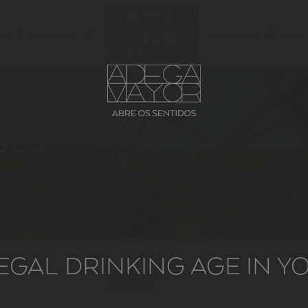
NE
WINE TOURISM
BIOCOSMETICA
ABOUT
OPEN YOUR SENSES
SES
EGAL DRINKING AGE IN 
FAST SHIPPING
48H to 72H