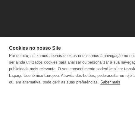
CONTACTS
DELIVERIES
FAQS
RETURNS
Cookies no nosso Site
Por defeito, utilizamos apenas cookies necessários à navegação no no
ELECTRONIC COMPLAINTS BOOK
TRACK ORD
ser ainda utilizados cookies para analisar ou personalizar a sua navega
publicidade mais relevante. O seu consentimento poderá implicar transf
Espaço Económico Europeu. Através dos botões, pode aceitar ou rejeita
ou, em alternativa, pode gerir as suas preferências.
Saber mais