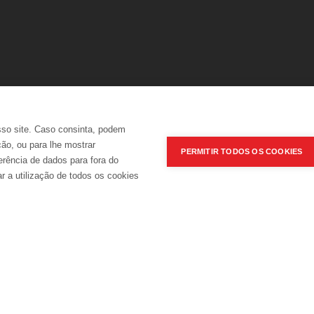
JOBS
NABEIRO GROUP
sso site. Caso consinta, podem
ERS
POLÍTICA INTEGRADA
2017 ADEGA MAYOR ©
ção, ou para lhe mostrar
PERMITIR TODOS OS COOKIES
erência de dados para fora do
r a utilização de todos os cookies