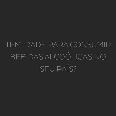
ADEGA MAYOR
TEM IDADE PARA CONSUMIR
ABRE OS SENTIDOS
À MELODIA.
BEBIDAS ALCOÓLICAS NO
SEU PAÍS?