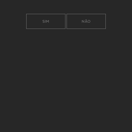
SIM
NÃO
ADEGA MAYOR GRANDE RESERVA PAI CHÃO
ABRE OS SENTIDOS
ÀS EMOÇÕES.