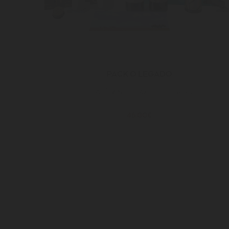
PACK O LEGADO
O CAFÉ, VINHO E AZEITE DO SR RUI
46.00€