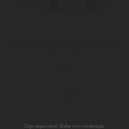
GRANDE RESERVA PAI CHÃO TINTO 2020 75CL
(3 GARRAFAS)
ABRE OS SENTIDOS AS PALAVRAS
180.00€
Não existem mais produtos.
Seja responsável. Beba com moderação.