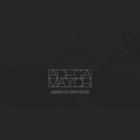
AZEITES
ENOTURISMO
BIOCOSMÉTICA
SOB
ABRE OS SENTIDOS
OS
ENTREGAS RÁPIDAS
MÉT
3 dias úteis
PA