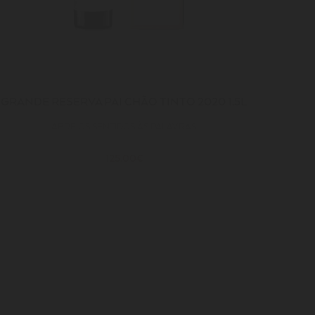
GRANDE RESERVA PAI CHÃO TINTO 2020 1,5L
ABRE OS SENTIDOS ÀS PALAVRAS
125.00€