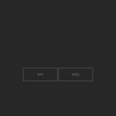
CONTACTOS
SIM
NÃO
SUBSCREVA A NOSSA NEWSLETTER
JUNTE-SE A UMA FAMÍLIA
MAYOR.