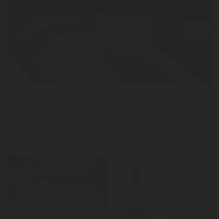
LER
News
Sea bass with salt and mashed potatoes by Sónia Pereira
LER