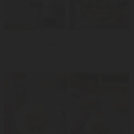
News
Pizza caseira com Caiado Tinto
LER