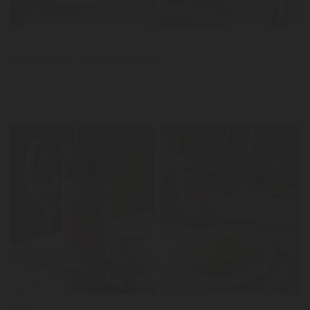
News
Ceviche com abacate Bio Rosé
LER
News