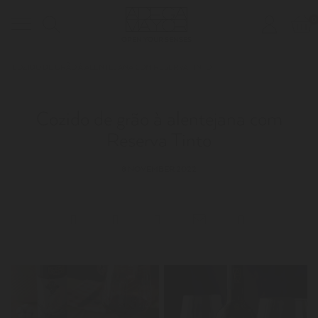
0
Toggle
OPEN YOUR SENSES
navigation
COZIDO DE GRÃO À ALENTEJANA COM RESERVA TINTO
Cozido de grão à alentejana com
Reserva Tinto
8 NOVEMBER 2022