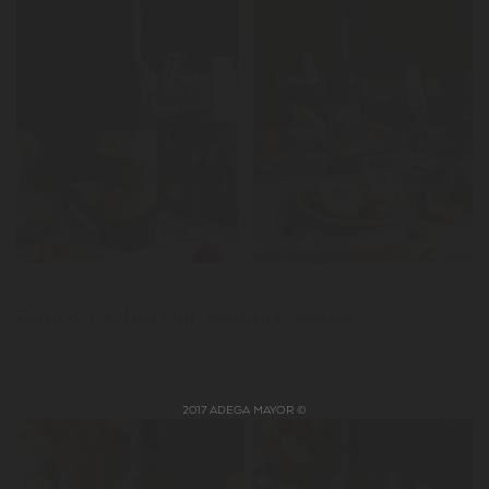
LER
News
Porto loin stuffed with “farinheira” sausage
2017 ADEGA MAYOR ©