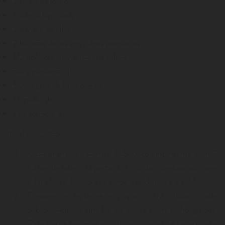
2 folha de louro
1 cebola laminada
2 dentes de alho
2 batatas doces em cubos pequenos
1/2 abóbora manteiga em cubos
Sal e pimenta, q.b.
500g grão de bico cozido
Hortelã, q.b.
Pão torrado, q.b.
INSTRUÇÕES
Coza primeiro a carne e 1 chouriço juntamente com 2
folhas de louro. Já perto do final da cozedura, adicione
a farinheira. Reserve as carne e enchidos e o caldo.
Prepare os legumes e pique o 1/2 chouriço que
sobrou. Aqueça um fio de azeite num tacho grande.
Refogue os legumes e o chouriço picado e junte o grão