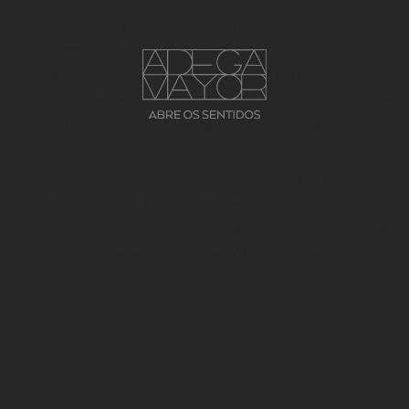
de bico e o caldo da cozedura da carne.
Reserve cerca de 1/4 do refogado, coloque num
processador de alimentos e triture bem até obter um
molho espesso. Volte a adicionar ao tacho juntamente
com os enchidos às rodelas. Deixe cozer por mais 3 a
5 minutos.
Sirva o cozido de grão, decore com rodelas de
enchidos, com hortelã fresca e pão torrado.
Não se esqueça de acompanhar com um Adega
Mayor Reserva Tinto e Abra os Sentidos aos
Instantes.
Bom apetite!