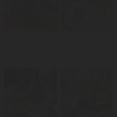
News
Pato Confitado com Puré Trufado com Merlot
LER