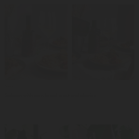
LER
News
Salmon with corn bread crust and chorizo