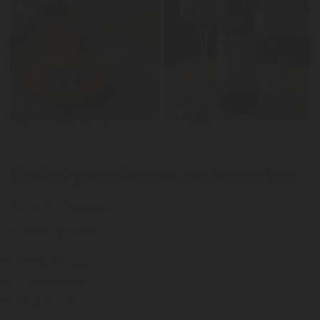
Cozido de grão à alentejana com Reserva Tinto
Serve 4 a 6 pessoas
INGREDIENTES
500g Borrego
1/2 farinheira
1 1/2 chouriço