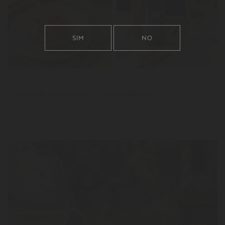
LER
SIM
NO
News
Caldeirada de peixe com Reserva Branco
LER