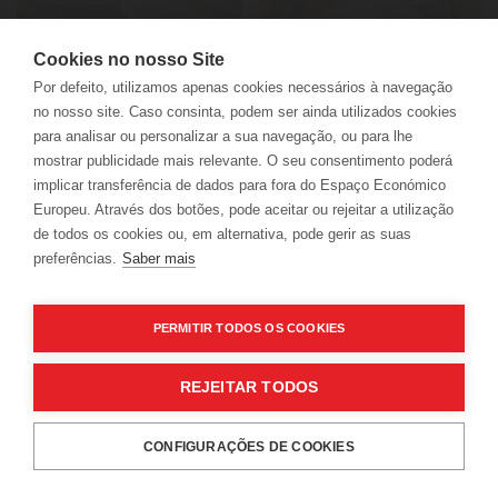
Cookies no nosso Site
News
Por defeito, utilizamos apenas cookies necessários à navegação
no nosso site. Caso consinta, podem ser ainda utilizados cookies
Baked Cod with Corn Bread on a bed of Spinach
para analisar ou personalizar a sua navegação, ou para lhe
mostrar publicidade mais relevante. O seu consentimento poderá
implicar transferência de dados para fora do Espaço Económico
Europeu. Através dos botões, pode aceitar ou rejeitar a utilização
de todos os cookies ou, em alternativa, pode gerir as suas
preferências.
Saber mais
PERMITIR TODOS OS COOKIES
LER
REJEITAR TODOS
WHILE USING OUR WEBSITE, THE USER ALLOWS
CONFIGURAÇÕES DE COOKIES
COOKIES USAGE IN ACCORDANCE WITH OUR
COOKIES
RESERVATIONS
POLICY