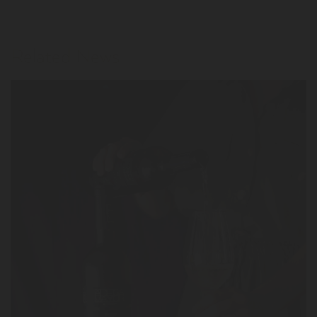
Related News
LER