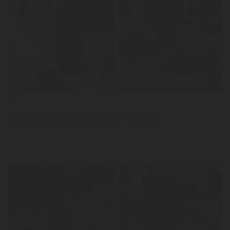
LER
News
Arroz de corvina e camarão com Verdelho
LER