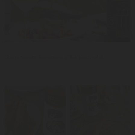
News
Cherry tomato, burrata and grilled peach salad
LER