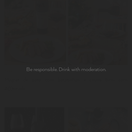
LER
Be responsible. Drink with moderation.
News
Magret de pato com batatinhas e couve bimi com
A(l)titude