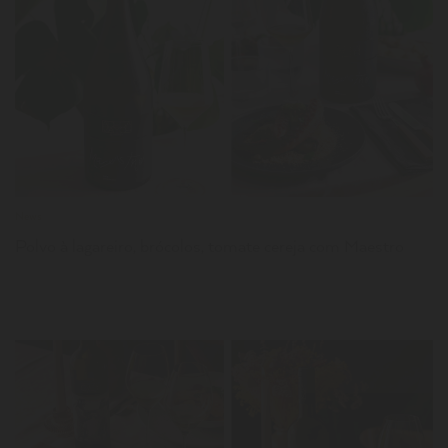
LER
News
Polvo à lagareiro, brócolos, tomate cereja com Maestro