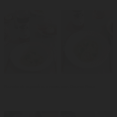
LER
News
Raviolis de espinafres e ricota com Dizeres Rosé