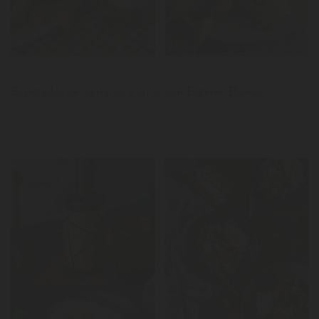
News
Espetadas de camarão e lima com Dizeres Branco
LER