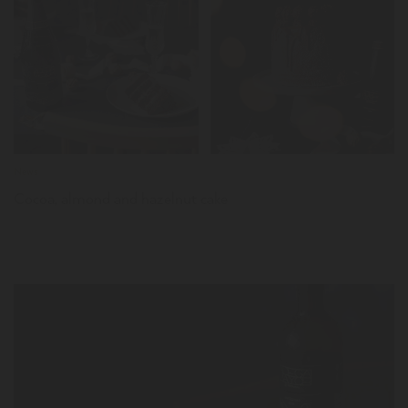
LER
News
Cocoa, almond and hazelnut cake