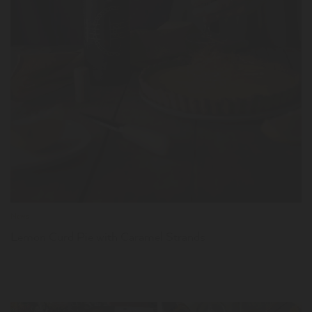
News
Lemon Curd Pie with Caramel Strands