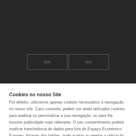
CONTACTS
DELIVERIES
FAQS
RETURNS
ELECTRONIC COMPLAINTS
TRACK ORDERS
BOOK
SIM
NO
Cookies no nosso Site
JOBS
PRIVACY POLICY
Por defeito, utilizamos apenas cookies necessários à navegação
NABEIRO GROUP
COOKIES POLICY
no nosso site. Caso consinta, podem ser ainda utilizados cookies
POLÍTICA INTEGRADA
TERMS AND CONDITIONS
para analisar ou personalizar a sua navegação, ou para lhe
CUSTOMER OMBUDSMAN
mostrar publicidade mais relevante. O seu consentimento poderá
Be responsible. Drink with moderation.
implicar transferência de dados para fora do Espaço Económico
Europeu. Através dos botões, pode aceitar ou rejeitar a utilização