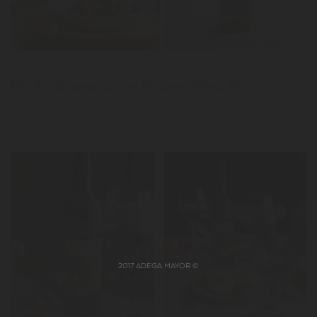
News
Pad thai de camarão com Moscatel Galego Roxo
LER
2017 ADEGA MAYOR ©