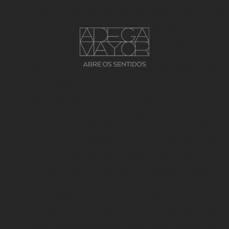
pimenta, 3 dentes de alho esmagados, um fio de
azeite, a compota de pimento, o cálice de
Orionte
(ou
outra bebida espirituosa), o pimentão doce, a
malagueta, a noz moscada e o vinho branco
Caiado
.
Tape e leve ao frigorífico a marinada durante pelo
menos duas horas.
Após este período, num tacho (que possa ir ao forno,
por ex. de ferro fundido) refogue 2 cebolas cortadas
em meia lua e três dentes de alho laminados. Assim
que estiverem refogados, adicione a polpa de tomate
e o tomate picado. Deixe refogar durante cerca de 2
minutos e adicione primeiro o borrego e depois a
marinada. Assim que ferver, tape o tacho e leve ao
forno a 180ºC durante cerca de 1h30.
De seguida retire o tacho e adicione a hortelã picada.
Sirva cobrindo o fundo do prato ou da travessa com