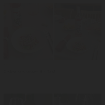
LER
News
Ceviche com abacate Bio Rosé