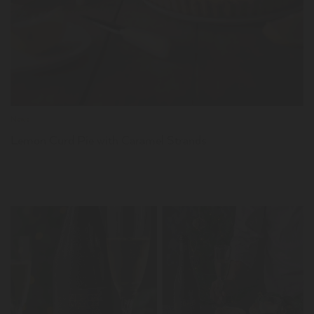
News
Lemon Curd Pie with Caramel Strands
LER