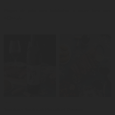
News
Magret de pato com batatinhas e couve bimi com
A(l)titude
LER
News
Tomahawk Steak with Hasselback Potatoes