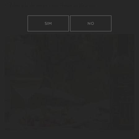
Caldeirada de peixe com Reserva Branco
SIM
NO
LER
News