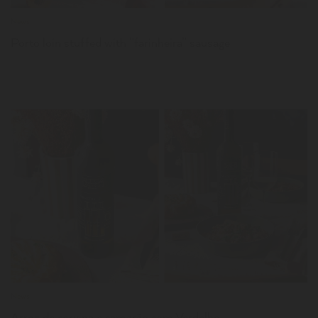
News
Porto loin stuffed with “farinheira” sausage
LER
News
Arroz de corvina e camarão com Verdelho