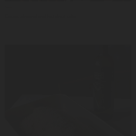
News
Cocoa, almond and hazelnut cake
LER