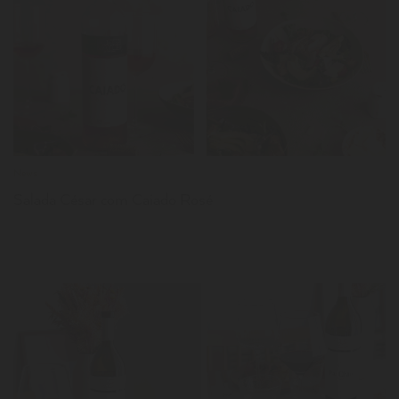
LER
News
Salada César com Caiado Rosé
LER