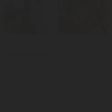
Ensopado de borrego
INGREDIENTES
1,5kg de borrego
Azeite,b.
Sal,b.
Pimenta, q.b.
2 tomates
2 cebolas