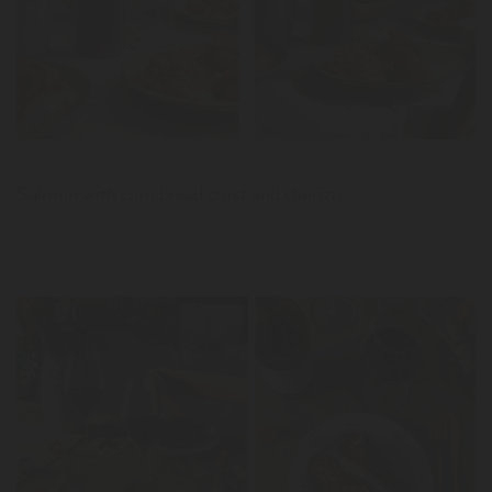
LER
News
Salmon with corn bread crust and chorizo
LER