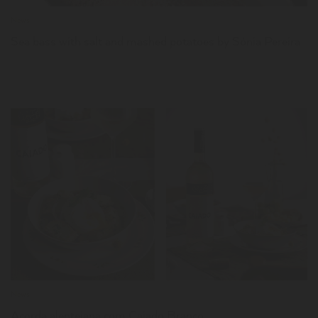
News
Sea bass with salt and mashed potatoes by Sónia Pereira
LER
News
Açorda alentejana com Caiado Branco