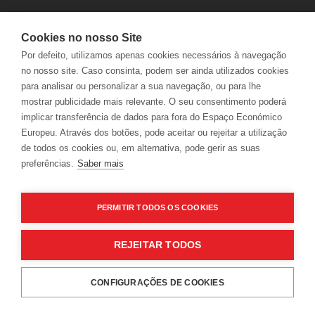
Cookies no nosso Site
Por defeito, utilizamos apenas cookies necessários à navegação
no nosso site. Caso consinta, podem ser ainda utilizados cookies
para analisar ou personalizar a sua navegação, ou para lhe
mostrar publicidade mais relevante. O seu consentimento poderá
LER
implicar transferência de dados para fora do Espaço Económico
Europeu. Através dos botões, pode aceitar ou rejeitar a utilização
de todos os cookies ou, em alternativa, pode gerir as suas
preferências.
Saber mais
News
PERMITIR TODOS OS COOKIES
Baked Cod with Corn Bread on a bed of Spinach
REJEITAR TODOS
WHILE USING OUR WEBSITE, THE USER ALLOWS
CONFIGURAÇÕES DE COOKIES
COOKIES USAGE IN ACCORDANCE WITH OUR
COOKIES
RESERVATIONS
POLICY