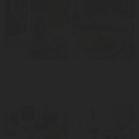
LER
News
Canelones de legumes com Reserva Biológico Tinto