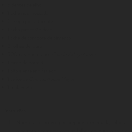
6 dentes de alho
1 c.chá noz moscada
2 c.sopa polpa tomate
1 c.chá pimentão doce
1 c.chá de compota de pimento
2 folhas de louro
500ml vinho branco
Caiado, Adega Mayor
1 ramo de hortelã
1 pão alentejano fatiado
1 cálice de
Orionte
, Adega Mayor
1 malagueta
Instruções
Numa taça comece por preparar a marinada, coloque
o borrego e tempere com as folhas de louro, o sal e a