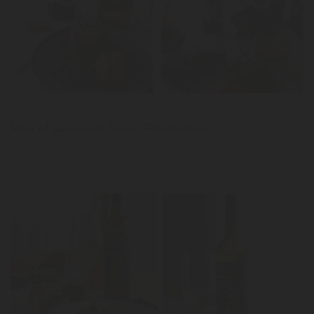
LER
News
Rack of Lamb with Sweet Potato Purée
LER