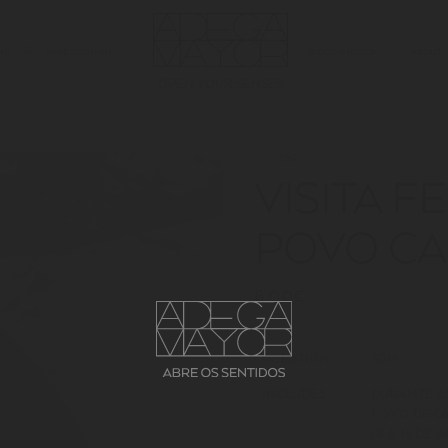
NE
WINE TOURISM
BIOCOSMETICA
ABOUT
OPEN YOUR SENSES
VISITAR
VISITA F
POVO CA
8.00€
DURATION
30M
INCLUDES
DURANTE A
POVO DE C
(8 A 16 DE 