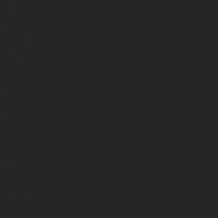
CUBRA A
YOR NUMA
ADA DE 30
UE O
 CONHECER
 DA NOSSA
ARQUITETURA
ASSINADA
IEIRA E O
DE
 DOS
NHOS.
CIA
OM A PROVA
NHOS MUITO
 O VINHO
S FESTAS DO
AMPO
 SUAS
RANCO E