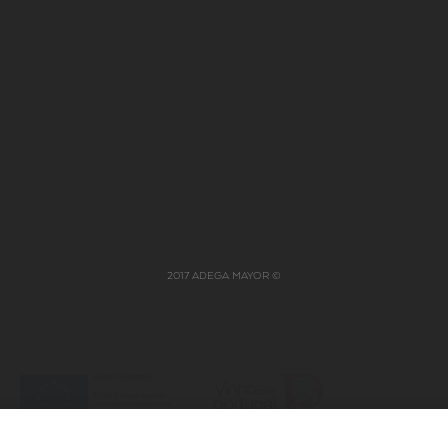
adve
JOBS
NABEIRO GROUP
2017 ADEGA MAYOR ©
ERS
POLÍTICA INTEGRADA