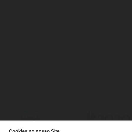
CONTACTS
DELIVERIES
FAQS
RETURNS
ELECTRONIC COMPLAINTS BOOK
TRACK ORD
Cookies no nosso Site