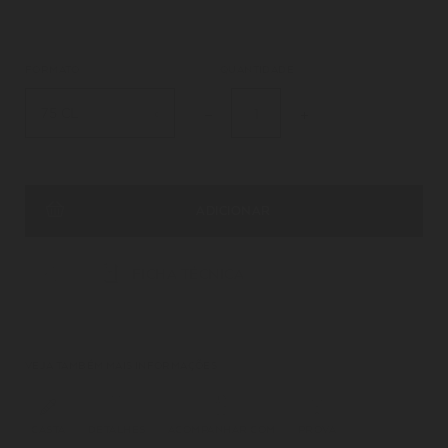
FORMATO
QUANTIDADE
75 CL
ADICIONAR
FICHA TÉCNICA
VEJA TAMBÉM MAIS INFORMAÇÕES
CASTA
DETALHES
ACOMPANHAR COM
PROVA