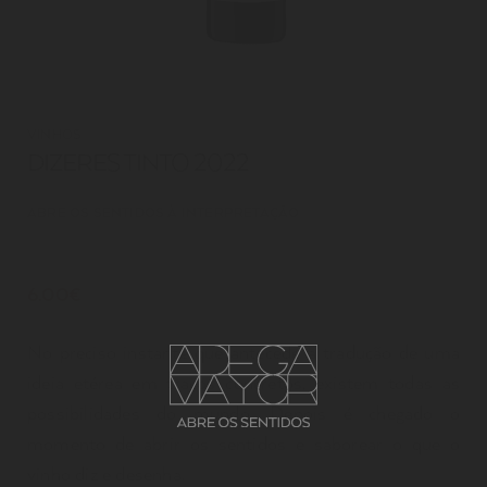
VINHOS
DIZERES TINTO 2022
ABRE OS SENTIDOS À INTERPRETAÇÃO
6.00€
No preciso instante que antecede a tradução de uma
ideia etérea em traços concretos, existem todas as
possibilidades do mundo. Depois é chegado o
momento de abrir os sentidos e saborear o que o
vinho diz e desenha.