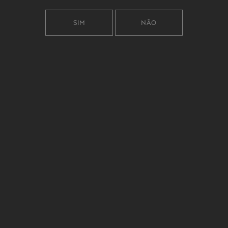
ENÓLOGOS
SIM
NÃO
RUI REGUINGA
CARLOS RODRIGUES