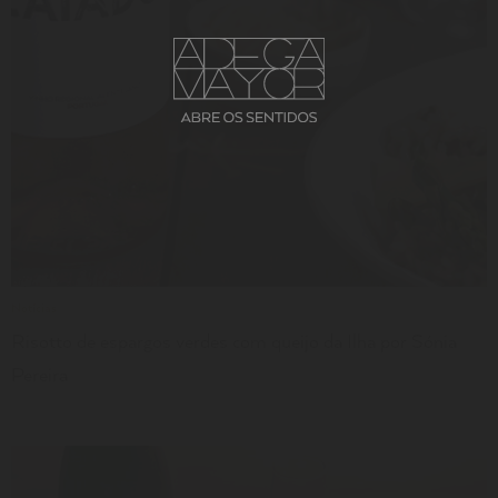
LER
Notícias
Risotto de espargos verdes com queijo da Ilha por Sónia
Pereira