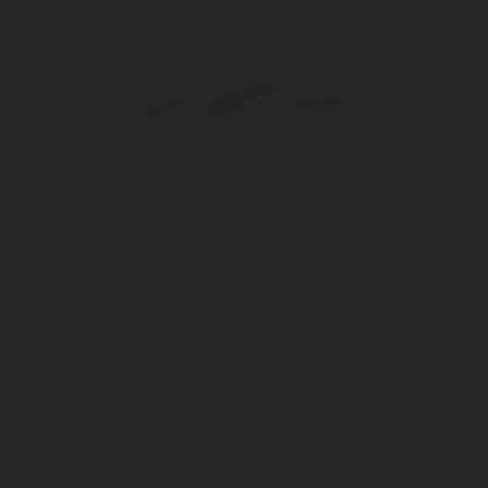
VINHOS
SACA-ROLHAS PRETO
5.00€
Saca-rolhas de corpo ergonómico com descapsulador
e canivete de escanção em metal.
Apresenta uma grande resistência, durabilidade e
ergonomia, possuindo uma espiral em teflon para uso
alimentar que desliza facilmente na rolha.