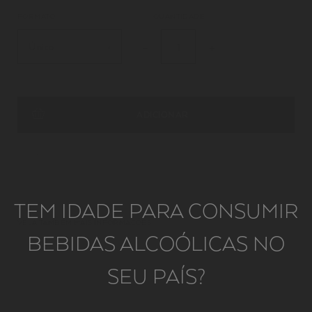
FORMATO
QUANTIDADE
Único
ADICIONAR
TEM IDADE PARA CONSUMIR
VEJA TAMBÉM MAIS INFORMAÇÕES
BEBIDAS ALCOÓLICAS NO
SEU PAÍS?