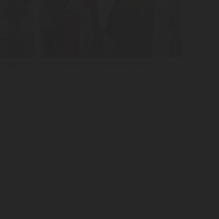
VISITA MAYOR COM WORKSHOP VÍNICO
VINHOS E
Autorizo que os dados pessoais recolhidos sejam utilizados para fins
arketing e de divulgação de ofertas da Adega Mayor.
Ver política de
acidade.