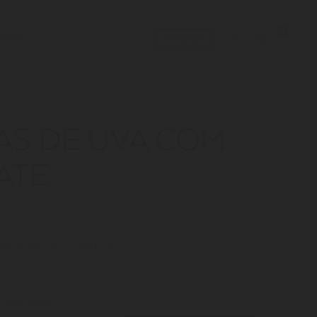
0
RE NÓS
RESERVAS
AS DE UVA COM
ATE
te preto. Para desfrutar uma a uma.
QUANTIDADE