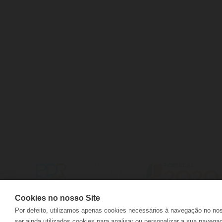
CONTACTOS
ENTREGAS
PERGUNTAS FREQUENTES
DEVOLUÇÕ
LIVRO DE RECLAMAÇÕES ONLINE
ACOMPANH
Cookies no nosso Site
Por defeito, utilizamos apenas cookies necessários à navegação no no
ser ainda utilizados cookies para analisar ou personalizar a sua navega