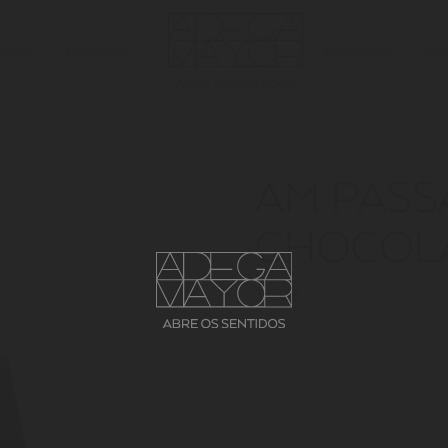
AZEITES
ENOTURISMO
BIOCOSMÉTICA
SOB
ABRE OS SENTIDOS
VINHOS
AM PASS
CHOCOL
3.50€
Passas de uva com chocola
FORMATO