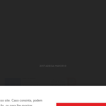
PROFISSÕES
ES
GRUPO NABEIRO
AR ENCOMENDAS
POLÍTICA INTEGRADA
2017 ADEGA MAYOR ©
sso site. Caso consinta, podem
ção, ou para lhe mostrar