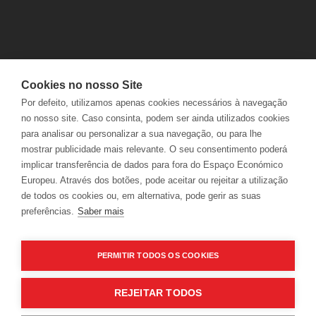
Cookies no nosso Site
PROFISSÕES
POLÍTICA DE PRIVACIDADE
Por defeito, utilizamos apenas cookies necessários à navegação
GRUPO NABEIRO
POLÍTICA DE COOKIES
no nosso site. Caso consinta, podem ser ainda utilizados cookies
POLÍTICA INTEGRADA
TERMOS & CONDIÇÕES
para analisar ou personalizar a sua navegação, ou para lhe
PROVEDORIA DO CLIENTE
mostrar publicidade mais relevante. O seu consentimento poderá
implicar transferência de dados para fora do Espaço Económico
Europeu. Através dos botões, pode aceitar ou rejeitar a utilização
2017 ADEGA MAYOR ©
de todos os cookies ou, em alternativa, pode gerir as suas
preferências.
Saber mais
PERMITIR TODOS OS COOKIES
2017 ADEGA MAYOR © HERDADE DA ARGAMASSAS, 7370-171 CAMPO MAIOR, PORTUGAL
REJEITAR TODOS
+351 268 699 440