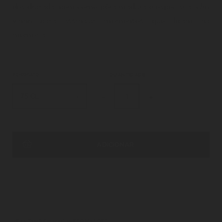
desidratada, bem como pêra madura e especiaria. Um
vinho para assinalar momentos que ficam na
memória.
FORMATO
QUANTIDADE
75 CL
ADICIONAR
VEJA TAMBÉM MAIS INFORMAÇÕES