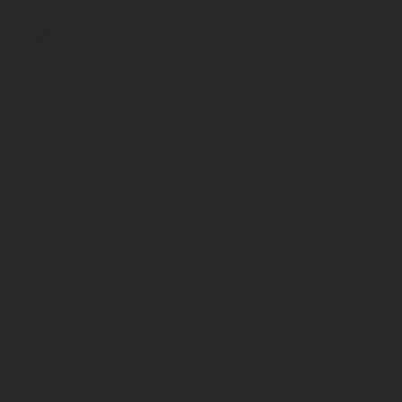
CASTA
DETALHES
ACOMPANHAR COM
PROVA