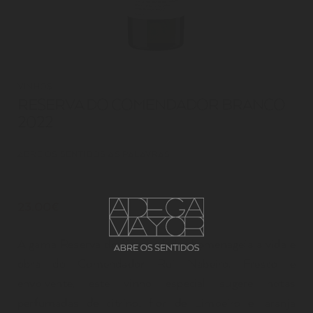
VINHOS
RESERVA DO COMENDADOR BRANCO
2022
ABRE OS SENTIDOS ÀS PALAVRAS
23.00€
A gama Reserva do Comendador homenageia a vida e
obra do Comendador Rui Nabeiro. Fresco e
envolvente, este vinho especial sugere notas
perfumadas de citrino, flor de Limoeiro e laranja