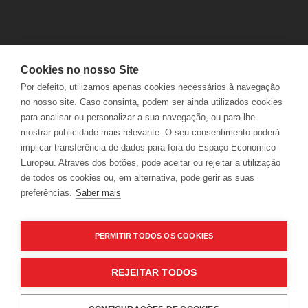
Cookies no nosso Site
Autorizo que os dados pessoais recolhidos sejam utilizados para
Por defeito, utilizamos apenas cookies necessários à navegação
fins de marketing e de divulgação de ofertas da Adega Mayor.
Ver
no nosso site. Caso consinta, podem ser ainda utilizados cookies
política de privacidade.
para analisar ou personalizar a sua navegação, ou para lhe
mostrar publicidade mais relevante. O seu consentimento poderá
implicar transferência de dados para fora do Espaço Económico
Europeu. Através dos botões, pode aceitar ou rejeitar a utilização
de todos os cookies ou, em alternativa, pode gerir as suas
preferências.
Saber mais
CONTACTOS
ENTREGAS
PERGUNTAS FREQUENTES
DEVOLUÇÕES
PERMITIR TODOS OS COOKIES
LIVRO DE RECLAMAÇÕES
ACOMPANHAR ENCOMENDAS
ONLINE
REJEITAR TODOS