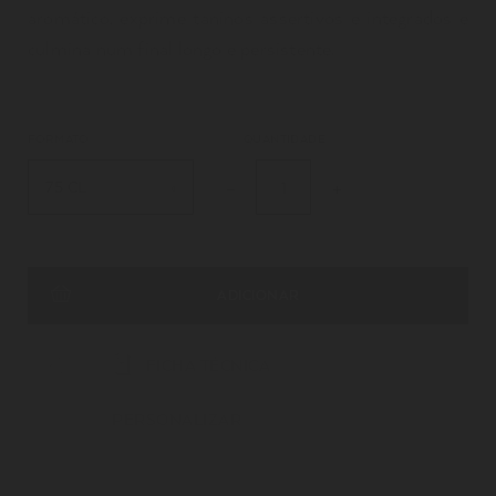
aromático, exprime taninos assertivos e integrados e
culmina num final longo e persistente.
FORMATO
QUANTIDADE
75 CL
ADICIONAR
FICHA TÉCNICA
PERSONALIZAR