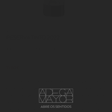
VINHOS
RESERVA TINTO 2022
ABRE OS SENTIDOS AOS INSTANTES
11.50€
Vinho de cor ruby, concentrado. No nariz é intenso e
expressivo, sugere bagas vermelhas, ameixa preta
madura e ligeiro floral de violeta, assentes em notas
de especiaria, lápis e tostado da madeira de estágio. A
boca estruturada, confirma e aprofunda o perfil