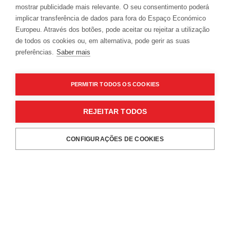
VISITA MAYOR COM
VISITA MAYOR COM PROVA DE
mostrar publicidade mais relevante. O seu consentimento poderá
WORKSHOP VÍNICO
VINHOS E CHOCOLATES
implicar transferência de dados para fora do Espaço Económico
Europeu. Através dos botões, pode aceitar ou rejeitar a utilização
de todos os cookies ou, em alternativa, pode gerir as suas
preferências.
Saber mais
PERMITIR TODOS OS COOKIES
SUBSCREVA A NOSSA NEWSLETTER
JUNTE-SE A UMA FAMÍLIA
REJEITAR TODOS
MAYOR.
CONFIGURAÇÕES DE COOKIES
RESERVAS
ADICIONAR
Autorizo que os dados pessoais recolhidos sejam utilizados para
fins de marketing e de divulgação de ofertas da Adega Mayor.
Ver
política de privacidade.