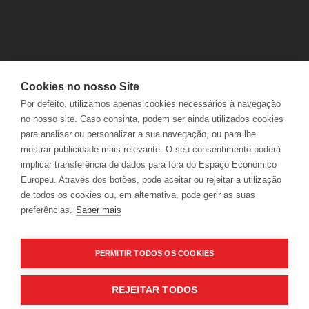
Cookies no nosso Site
PROFISSÕES
POLÍTICA DE PRIVACIDADE
2017 ADEGA MAYOR ©
Por defeito, utilizamos apenas cookies necessários à navegação
GRUPO NABEIRO
POLÍTICA DE COOKIES
no nosso site. Caso consinta, podem ser ainda utilizados cookies
POLÍTICA INTEGRADA
TERMOS & CONDIÇÕES
para analisar ou personalizar a sua navegação, ou para lhe
PROVEDORIA DO CLIENTE
mostrar publicidade mais relevante. O seu consentimento poderá
implicar transferência de dados para fora do Espaço Económico
Europeu. Através dos botões, pode aceitar ou rejeitar a utilização
de todos os cookies ou, em alternativa, pode gerir as suas
preferências.
Saber mais
PERMITIR TODOS OS COOKIES
2017 ADEGA MAYOR © HERDADE DA ARGAMASSAS, 7370-171 CAMPO MAIOR, PORTUGAL
REJEITAR TODOS
+351 268 699 440