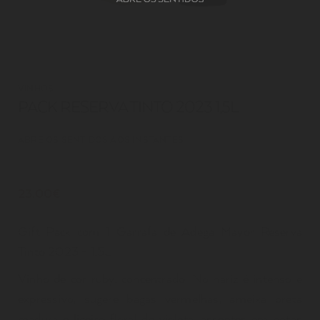
VINHOS
PACK RESERVA TINTO 2023 1,5L
ABRE OS SENTIDOS AOS INSTANTES
23.00€
Gift Pack com 1 Garrafa de Adega Mayor Reserva
Tinto 2023 - 1,5L
Vinho de cor ruby, concentrado. No nariz é intenso e
expressivo, sugere bagas vermelhas, ameixa preta
madura e ligeiro floral de violeta, assentes em notas