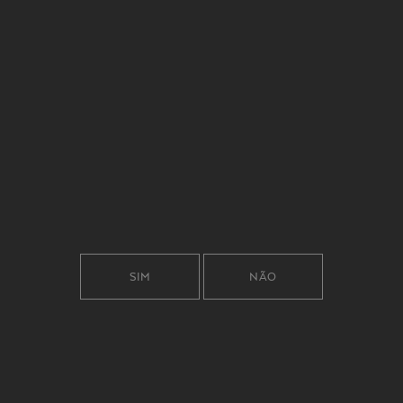
PH
3,42
PRODUÇÃO
2007 GARRAFAS 75 CL
SOLO
FRANCO-ARGILOSO DE ORIGEM GRANÍTICA
TEMPERATURA IDEAL
16º - 18º
TEOR ALCOÓLICO
14,5%
SIM
NÃO
TIPO
TINTO
VINDIMA
1 A 14 DE SETEMBRO