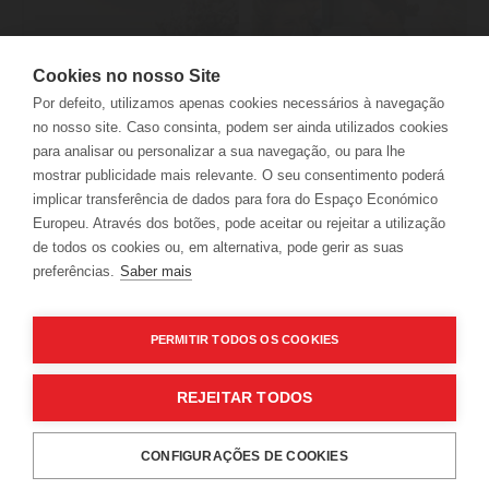
Cookies no nosso Site
Por defeito, utilizamos apenas cookies necessários à navegação
no nosso site. Caso consinta, podem ser ainda utilizados cookies
para analisar ou personalizar a sua navegação, ou para lhe
VISITA MAYOR COM
VISITA MAYOR COM PROVA DE
mostrar publicidade mais relevante. O seu consentimento poderá
WORKSHOP VÍNICO
VINHOS E CHOCOLATES
implicar transferência de dados para fora do Espaço Económico
Europeu. Através dos botões, pode aceitar ou rejeitar a utilização
de todos os cookies ou, em alternativa, pode gerir as suas
preferências.
Saber mais
PERMITIR TODOS OS COOKIES
SUBSCREVA A NOSSA NEWSLETTER
JUNTE-SE A UMA FAMÍLIA
REJEITAR TODOS
MAYOR.
CONFIGURAÇÕES DE COOKIES
RESERVAS