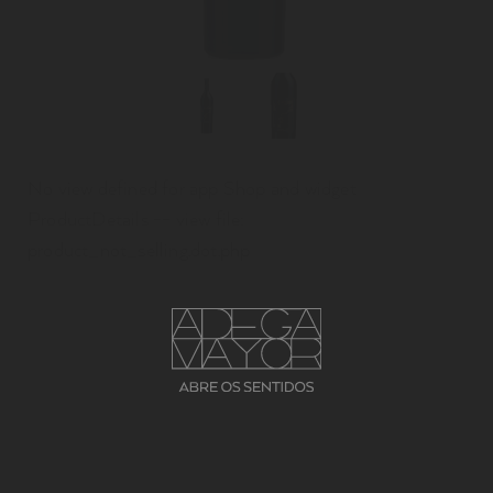
No view defined for app Shop and widget
ProductDetails -- view file:
product_not_selling.dot.php