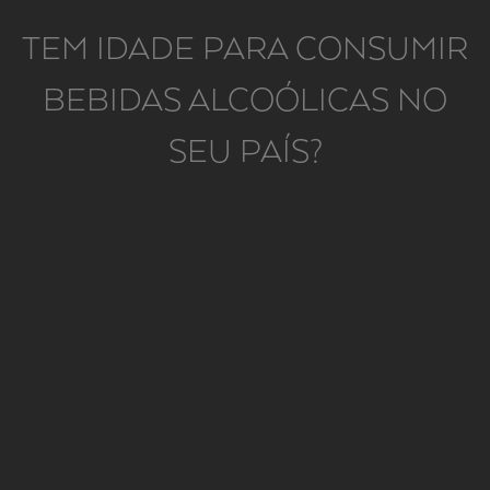
TEM IDADE PARA CONSUMIR
BEBIDAS ALCOÓLICAS NO
SEU PAÍS?
ACOMPANHAR COM
Sela de borrego imersa em molho de frutos silvestres,
bochechas de porco preto num cama de cogumelos
selvagens, perdiz de suave escabeche.