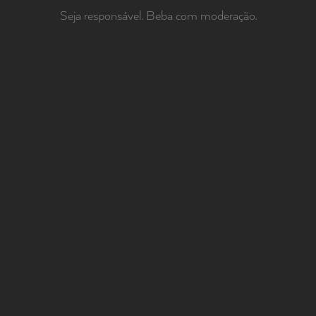
diário. Fermentação maloláctica em barricas novas de
Seja responsável. Beba com moderação.
carvalo francês, onde o vinho permaneceu 9 meses.
Estágio de 12 meses em garrafa antes de sair para o
mercado.