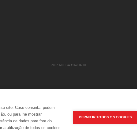
PROFISSÕES
2017 ADEGA MAYOR ©
ES
GRUPO NABEIRO
AR ENCOMENDAS
POLÍTICA INTEGRADA
sso site. Caso consinta, podem
ção, ou para lhe mostrar
PERMITIR TODOS OS COOKIES
erência de dados para fora do
r a utilização de todos os cookies