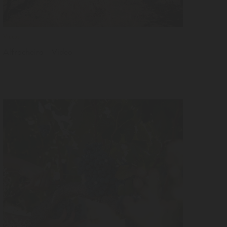
Videos
Alfrocheiro - Video
LER