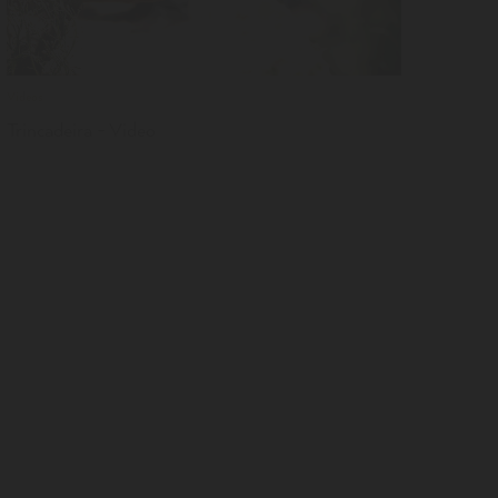
Videos
Trincadeira - Video
Autorizo que os dados pessoais recolhidos sejam utilizados para fins
arketing e de divulgação de ofertas da Adega Mayor.
Ver política de
acidade.