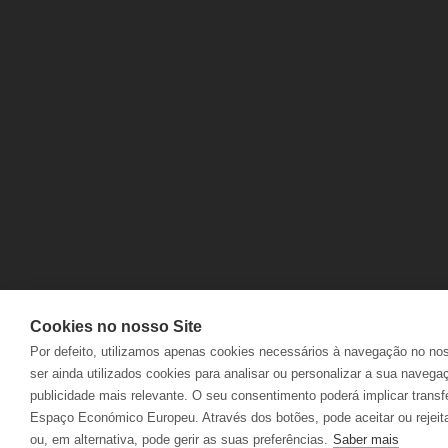
CONTACTOS
ENTREGAS
PERGUNTAS FREQUENTES
DEVOLUÇÕ
LIVRO DE RECLAMAÇÕES ONLINE
ACOMPANH
Cookies no nosso Site
Por defeito, utilizamos apenas cookies necessários à navegação no no
ser ainda utilizados cookies para analisar ou personalizar a sua navega
publicidade mais relevante. O seu consentimento poderá implicar transf
Espaço Económico Europeu. Através dos botões, pode aceitar ou rejeita
ou, em alternativa, pode gerir as suas preferências.
Saber mais