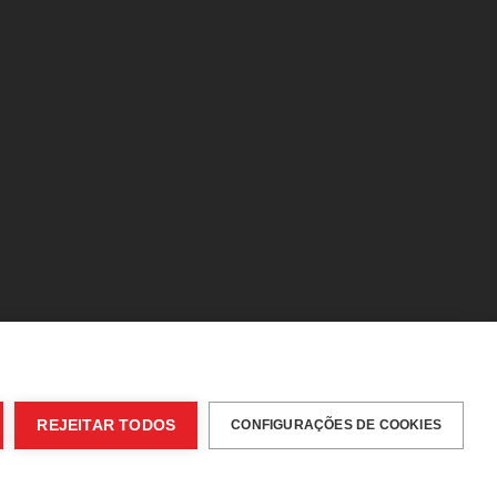
POLÍTICA DE PRIVACIDADE
POLÍTICA DE COOKIES
TERMOS & CONDIÇÕES
PROVEDORIA DO CLIENTE
REJEITAR TODOS
CONFIGURAÇÕES DE COOKIES