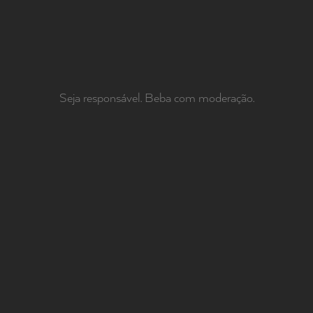
Seja responsável. Beba com moderação.
FAMÍLIA MAYOR.
de m
priv