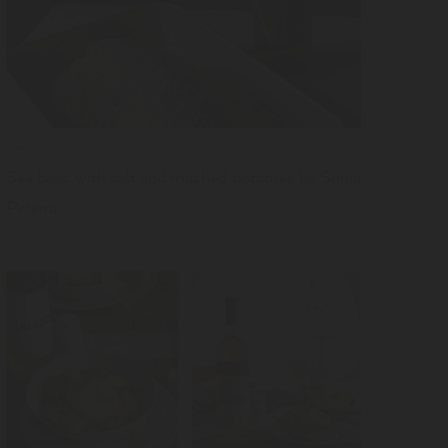
News
Sea bass with salt and mashed potatoes by Sónia
Pereira
LER