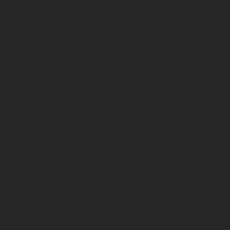
Tempere com sal, louro e um pouco de pimenta
molho de coentros por cima. Leve o tacho a lu
hora. De vez em quando mexa com cuidado com
Desligue o lume, e sirva quente com coentros fre
Não se esqueça de acompanhar com um Adega Ma
Bom apetite!