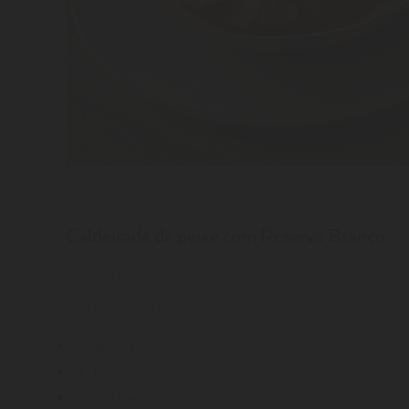
Caldeirada de peixe com Reserva Branco
Serve 6 pessoas
INGREDIENTES
2 cebolas
4 dentes de alho
800g batatas