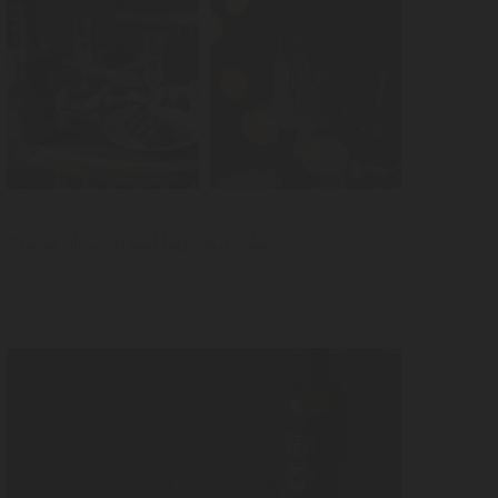
LER
News
Cocoa, almond and hazelnut cake
LER