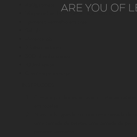
ARE YOU OF L
450g tomate
1Kg peixe (tamboril, cherne, cação, salmão)
1 pimento vermelho em tiras
Sal, q.b.
Pimenta, q.b.
2 folhas de louro
300ml vinho branco
100ml azeite
Coentros picados, q.b.
INSTRUÇÕES
Comece por descascar, lavar e cortar as batatas
em rodelas.
Num tacho grande, coloque uma camada de cebol
uma camada de batatas, uma camada de peixe, o
pimento vermelho.