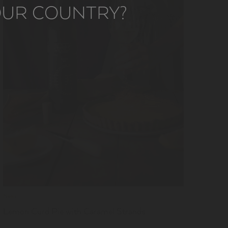
YOUR COUNTRY?
LER
News
Lemon Curd Pie with Caramel Strands