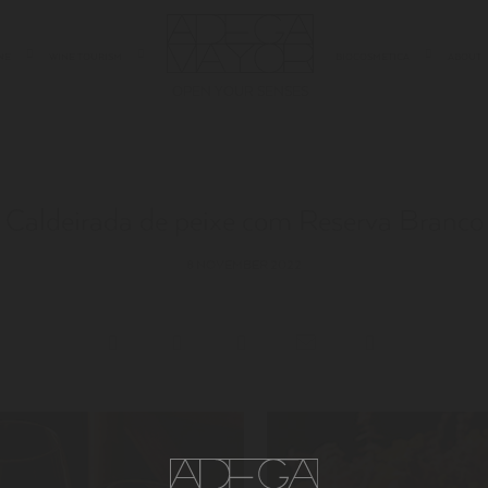
NE
WINE TOURISM
BIOCOSMETICA
ABOUT
OPEN YOUR SENSES
Caldeirada de peixe com Reserva Branco
8 NOVEMBER 2022