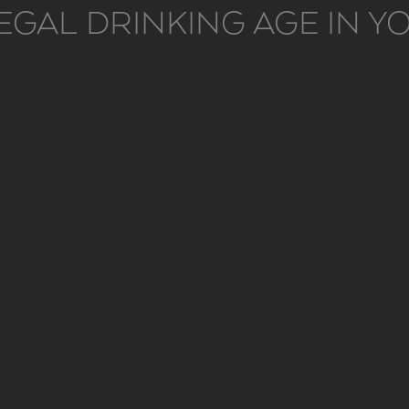
EGAL DRINKING AGE IN 
 às rodelas. Lamine as cebolas, os alhos e corte o pimento
as às rodelas, os alhos laminados, o tomate às rodelas,
utra camada de cebola e alho, tomate, batatas, peixe e o