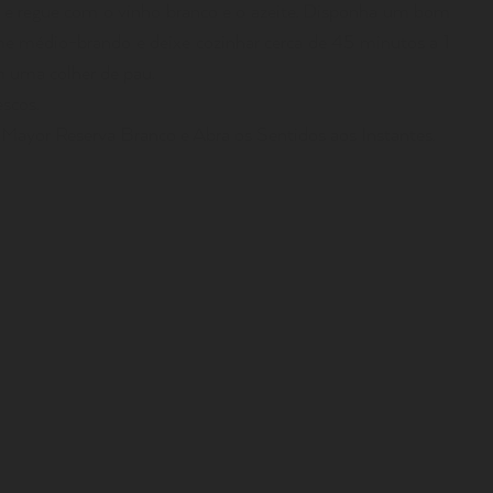
 e regue com o vinho branco e o azeite. Disponha um bom
me médio-brando e deixe cozinhar cerca de 45 minutos a 1
 uma colher de pau.
scos.
yor Reserva Branco e Abra os Sentidos aos Instantes.