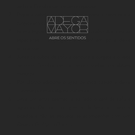
de lima. Envolva bem e deixe repousar.
Pique a cebola roxa e os alhos e corte a cenoura e a
curgete em cubos pequenos.
Numa frigideira refogue a cebola e o alho. Adicione as
especiarias - o gengibre e o caril em pó e deixe
aromatizar.
Junte os cubos de tofu, a cenoura, a curgete e o leite
de coco. Envolva bem e deixe cozinhar por alguns
minutos.
Por último adicione o grão-de-bico cozido e deixe
cozinhar por mais alguns instantes.
Sirva um arroz basmati e ao lado o caril de tofu e
legumes. Decore com gomos de lima e coentros
picados e não se esqueça de acompanhar com um
Reserva Biológico Branco
.