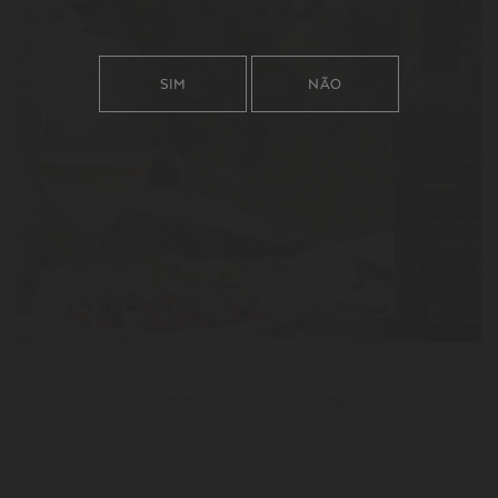
SIM
NÃO
LER
Notícias
Salada de tomate cereja, burrata e pêssego grelhado