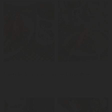
LER
Notícias
Espetadas de camarão e lima com Dizeres Branco