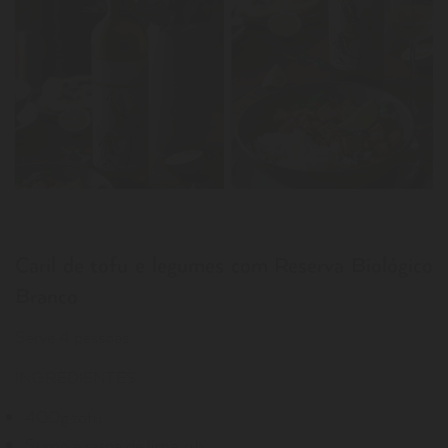
Caril de tofu e legumes com Reserva Biológico
Branco
Serve 4 pessoas
INGREDIENTES
400g tofu
Sumo e raspa de lima, q.b.