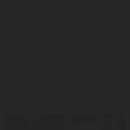
0
Toggle
ABRE OS SENTIDOS
navigation
NOTÍCIAS
RECEITAS
CARIL DE TOFU E LEGUMES COM RESERVA BIOLÓGICO
BRANCO
Caril de tofu e legumes com Reserva
Biológico Branco
22 DEZEMBRO 2022