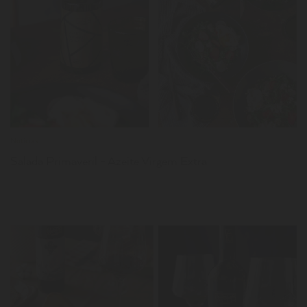
LER
Notícias
Salada Primaveril - Azeite Virgem Extra