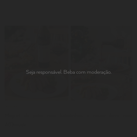
LER
Seja responsável. Beba com moderação.
Notícias
Magret de pato com batatinhas e couve bimi com
A(l)titude