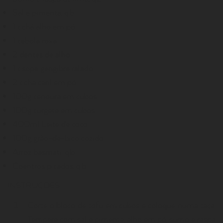
Sal e pimenta, q.b.
1 c.chá alho em pó
1 cebola roxa
2 dentes de alho
1 c.sopa gengibre ralado
2 c.chá caril em pó
100g cenoura em cubos
100g curgete em cubos
400ml Leite de coco
100g grão-de-bico cozido
Arroz basmati, q.b.
Coentros picados, q.b.
INSTRUÇÕES
Corte o bloco de tofu em cubos e coloque numa taça.
Tempere com sal e pimenta, alho em pó, sumo e raspa