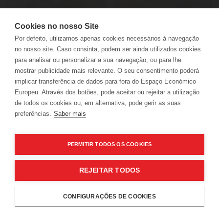
LER
Cookies no nosso Site
Por defeito, utilizamos apenas cookies necessários à navegação
no nosso site. Caso consinta, podem ser ainda utilizados cookies
para analisar ou personalizar a sua navegação, ou para lhe
mostrar publicidade mais relevante. O seu consentimento poderá
implicar transferência de dados para fora do Espaço Económico
Notícias
Europeu. Através dos botões, pode aceitar ou rejeitar a utilização
Bacalhau Assado com Broa em cama de Espinafres
de todos os cookies ou, em alternativa, pode gerir as suas
preferências.
Saber mais
PERMITIR TODOS OS COOKIES
REJEITAR TODOS
CONFIGURAÇÕES DE COOKIES
RESERVAS
LER