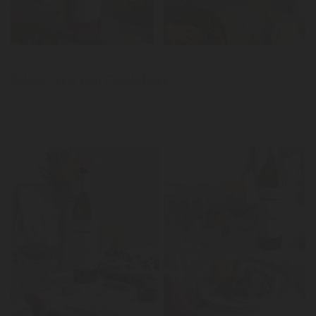
Notícias
Salada César com Caiado Rosé
LER