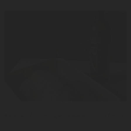
LER
Notícias
Robalo ao sal com esmagada de batata por Sónia Pereira