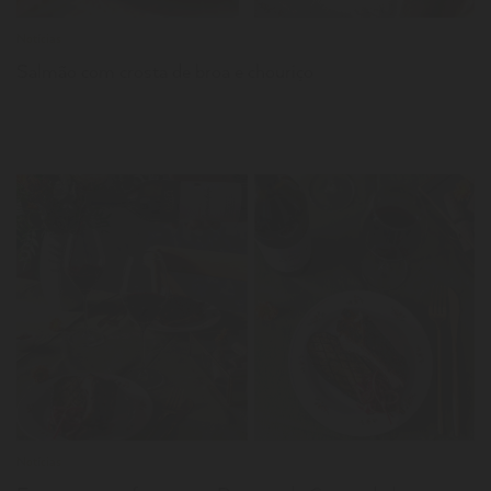
Notícias
Salmão com crosta de broa e chouriço
LER
Notícias