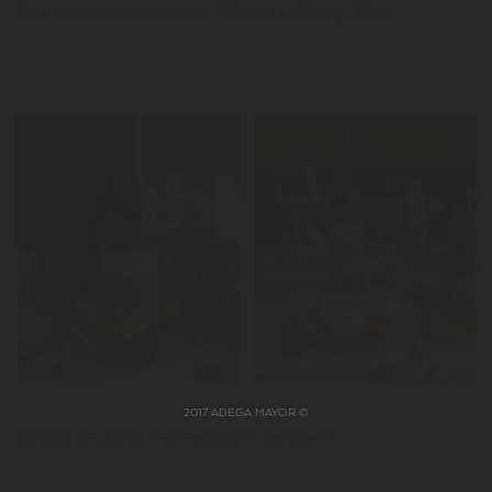
Pad thai de camarão com Moscatel Galego Roxo
LER
Notícias
2017 ADEGA MAYOR ©
Lombo de porco recheado com farinheira