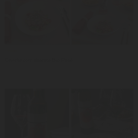
LER
Notícias
Ceviche com abacate Bio Rosé
LER