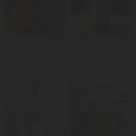
LER
Notícias
Cozido de grão à alentejana com Reserva Tinto
LER