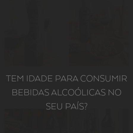
LER
Notícias
TEM IDADE PARA CONSUMIR
Ensopado de borrego
BEBIDAS ALCOÓLICAS NO
SEU PAÍS?